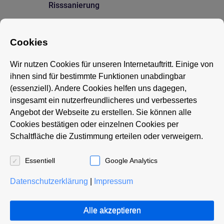
Risssanierung
Unterfangungsarbeit
Cookies
Wir nutzen Cookies für unseren Internetauftritt. Einige von
Pflasterarbeit und Sanierung
ihnen sind für bestimmte Funktionen unabdingbar
(essenziell). Andere Cookies helfen uns dagegen,
insgesamt ein nutzerfreundlicheres und verbessertes
Gerüstbauarbeit
Angebot der Webseite zu erstellen. Sie können alle
Cookies bestätigen oder einzelnen Cookies per
Schaltfläche die Zustimmung erteilen oder verweigern.
Aufzüge mit Fahrschächten
Essentiell
Google Analytics
Balkonanbau
Datenschutzerklärung
|
Impressum
Dachgeschossausbau
Alle akzeptieren